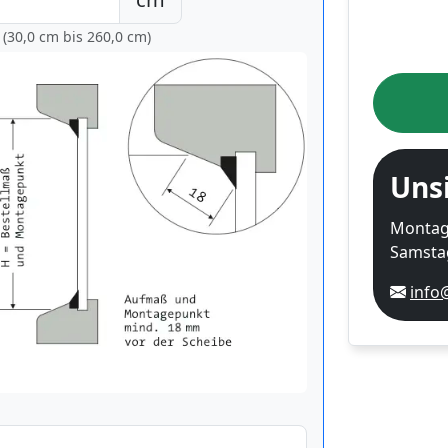
 (30,0 cm bis
260,0 cm
)
Uns
Montag-
Samstag
info