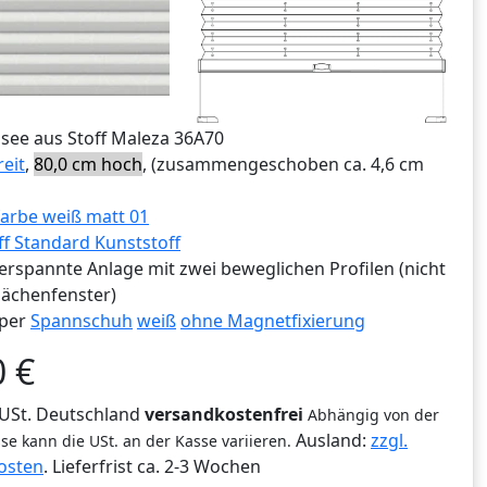
ssee aus Stoff Maleza 36A70
reit
,
80,0 cm hoch
, (zusammengeschoben ca. 4,6 cm
arbe weiß matt 01
ff Standard Kunststoff
erspannte Anlage mit zwei beweglichen Profilen (nicht
lächenfenster)
per
Spannschuh
weiß
ohne Magnetfixierung
0
€
% USt. Deutschland
versandkostenfrei
Abhängig von der
Ausland:
zzgl.
se kann die USt. an der Kasse variieren.
osten
. Lieferfrist
ca. 2-3 Wochen