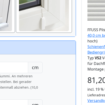
FFUSS
Pli
40,0 cm b
hoch)
Schienenf
Bediengri
Typ
VS2
V
für Dachf
cm
Montage 
h Gummi. An mehreren
81,2
tellen. Bei gerader
eitenmaß abziehen. (10,0
incl. 19 
Lieferadres
Versandk
cm