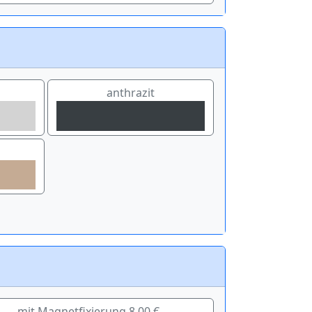
anthrazit
mit Magnetfixierung 8,00 €