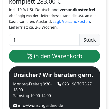
komplett
283,00
€
incl. 19 % USt. Deutschland
versandkostenfrei
Abhängig von der Lieferadresse kann die USt. an der
Ausland:
zzgl. Versandkosten
.
Kasse variieren.
Lieferfrist:
ca. 2-3 Wochen.
Stück
in den Warenkorb
Unsicher? Wir beraten gern.
Montag-Freitag 9:30-
0231 98 70 75 27
18:00
Samstag 10:00-14:00
info@wunschgardine.de