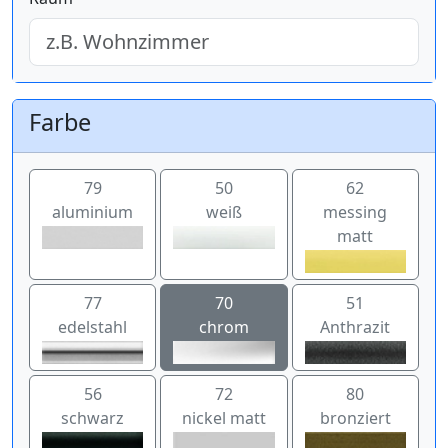
Farbe
79
50
62
aluminium
weiß
messing
matt
77
70
51
edelstahl
chrom
Anthrazit
56
72
80
schwarz
nickel matt
bronziert