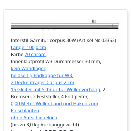
Interstil
-Garnitur
corpus.30W
(Artikel-Nr.
03353
)
Länge: 100,0 cm
Farbe
70 chrom
,
Innenlaufprofil W3 Durchmesser 30 mm,
kein Wandlager
,
beidseitig Endkappe für W3
,
2 Deckenträger Corpus 2 cm
16 Gleiter mit Schnur für Wellenvorhang
, 2
Bremsen, 2 Feststeller, 4 Endgleiter,
0,00 Meter Wellenband und Haken zum
Einschlaufen
ohne Aufschiebeloch
(bis zu 3,0 kg Vorhanggewicht)