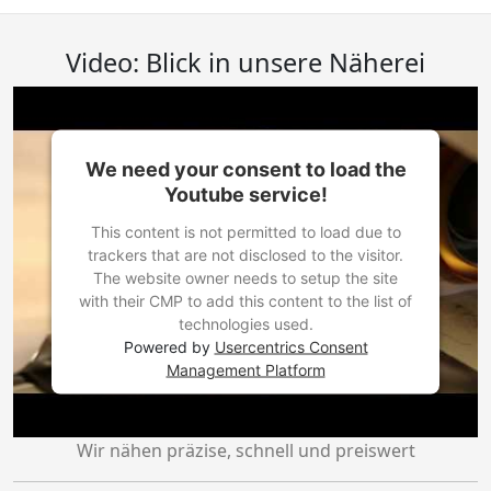
Video: Blick in unsere Näherei
We need your consent to load the
Youtube service!
This content is not permitted to load due to
trackers that are not disclosed to the visitor.
The website owner needs to setup the site
with their CMP to add this content to the list of
technologies used.
Powered by
Usercentrics Consent
Management Platform
Wir nähen präzise, schnell und preiswert