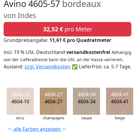
Avino 4605-57
bordeaux
von Indes
32,52 €
pro Meter
Grundpreisangabe:
11,61 € pro Quadratmeter
incl. 19 % USt. Deutschland
versandkostenfrei
Abhängig
von der Lieferadresse kann die USt. an der Kasse variieren.
Ausland:
zzgl. Versandkosten
✅ Lieferfrist: ca. 5-7 Tage.
4604-10
4604-27
4604-34
4604-41
4604-10
4604-27
4604-34
4604-41
ecru
champagne
taupe
beige
alle Farben anzeigen