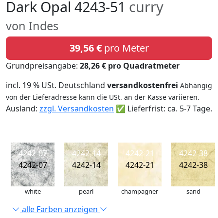
Dark Opal 4243-51
curry
von Indes
39,56 €
pro Meter
Grundpreisangabe:
28,26 € pro Quadratmeter
incl. 19 % USt. Deutschland
versandkostenfrei
Abhängig
von der Lieferadresse kann die USt. an der Kasse variieren.
Ausland:
zzgl. Versandkosten
✅ Lieferfrist: ca. 5-7 Tage.
4242-07
4242-14
4242-21
4242-38
4242-07
4242-14
4242-21
4242-38
white
pearl
champagner
sand
alle Farben anzeigen