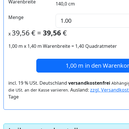
Warenbreite
140,0 cm
Menge
39,56
€ =
39,56
€
x
1,00 m
x
1,40
m Warenbreite =
1,40
Quadratmeter
1,00 m
in den Warenko
incl. 19 % USt. Deutschland
versandkostenfrei
Abhängig
Ausland:
zzgl. Versandkos
die USt. an der Kasse variieren.
Tage