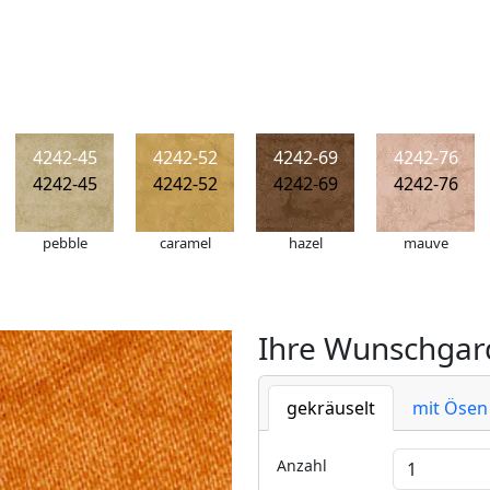
4242-45
4242-52
4242-69
4242-76
4242-45
4242-52
4242-69
4242-76
pebble
caramel
hazel
mauve
Ihre Wunschgard
gekräuselt
mit Ösen
Anzahl