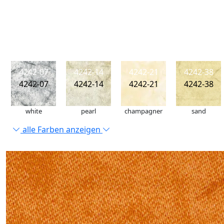
4242-07
4242-14
4242-21
4242-38
4242-07
4242-14
4242-21
4242-38
white
pearl
champagner
sand
alle Farben anzeigen