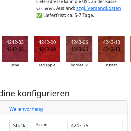
Lieferadresse kann die USt. an der Kasse
Ausland:
zzgl. Versandkosten
variieren.
✅ Lieferfrist: ca. 5-7 Tage.
4242-83
4242-90
4243-06
4243-13
4242-83
4242-90
4243-06
4243-13
wine
red apple
bordeaux
russet
ine konfigurieren
Wellenvorhang
Farbe
Stück