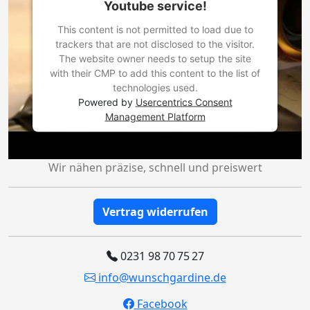
Youtube service!
This content is not permitted to load due to
trackers that are not disclosed to the visitor.
The website owner needs to setup the site
with their CMP to add this content to the list of
technologies used.
Powered by
Usercentrics Consent
Management Platform
Wir nähen präzise, schnell und preiswert
Vertrag widerrufen
0231 98 70 75 27
info@wunschgardine.de
Facebook