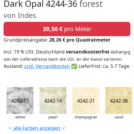
Dark Opal 4244-36
forest
von Indes
39,56 €
pro Meter
Grundpreisangabe:
28,26 € pro Quadratmeter
incl. 19 % USt. Deutschland
versandkostenfrei
Abhängig
von der Lieferadresse kann die USt. an der Kasse variieren.
Ausland:
zzgl. Versandkosten
✅ Lieferfrist: ca. 5-7 Tage.
4242-07
4242-14
4242-21
4242-38
4242-07
4242-14
4242-21
4242-38
white
pearl
champagner
sand
alle Farben anzeigen