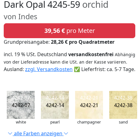
Dark Opal 4245-59
orchid
von Indes
39,56 €
pro Meter
Grundpreisangabe:
28,26 € pro Quadratmeter
incl. 19 % USt. Deutschland
versandkostenfrei
Abhängig
von der Lieferadresse kann die USt. an der Kasse variieren.
Ausland:
zzgl. Versandkosten
✅ Lieferfrist: ca. 5-7 Tage.
4242-07
4242-14
4242-21
4242-38
4242-07
4242-14
4242-21
4242-38
white
pearl
champagner
sand
alle Farben anzeigen