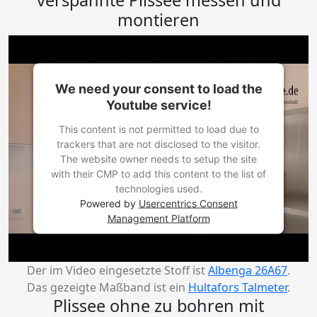
verspannte Plissee messen und
montieren
We need your consent to load the
Youtube service!
This content is not permitted to load due to
trackers that are not disclosed to the visitor.
The website owner needs to setup the site
with their CMP to add this content to the list of
technologies used.
Powered by
Usercentrics Consent
Management Platform
Der im Video eingesetzte Stoff ist
Albenga 26A67
.
Das gezeigte Maßband ist ein
Hultafors Talmeter
.
Plissee ohne zu bohren mit