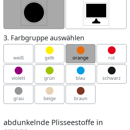
3. Farbgruppe auswählen
weiß
gelb
orange
rot
violett
grün
blau
schwarz
grau
beige
braun
abdunkelnde Plisseestoffe in