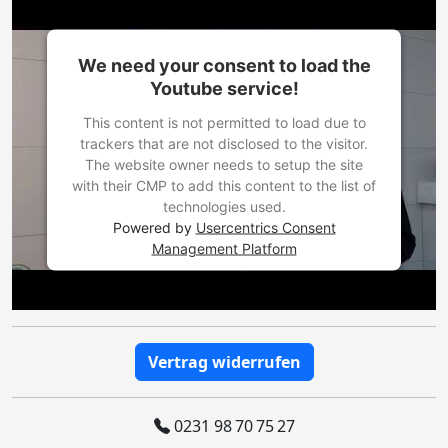
We need your consent to load the
Youtube service!
This content is not permitted to load due to
trackers that are not disclosed to the visitor.
The website owner needs to setup the site
with their CMP to add this content to the list of
technologies used.
Powered by
Usercentrics Consent
Management Platform
Vertrag widerrufen
0231 98 70 75 27