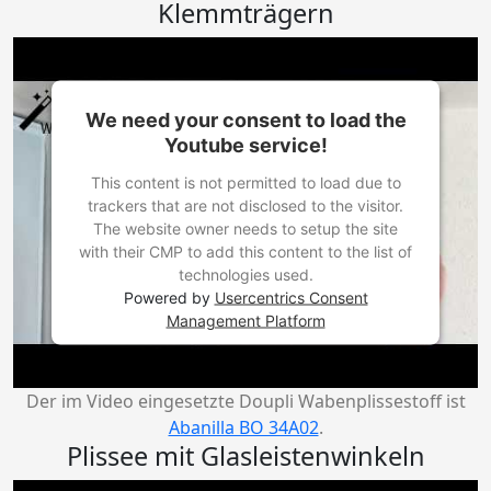
Klemmträgern
We need your consent to load the
Youtube service!
This content is not permitted to load due to
trackers that are not disclosed to the visitor.
The website owner needs to setup the site
with their CMP to add this content to the list of
technologies used.
Powered by
Usercentrics Consent
Management Platform
Der im Video eingesetzte Doupli Wabenplissestoff ist
Abanilla BO 34A02
.
Plissee mit Glasleistenwinkeln