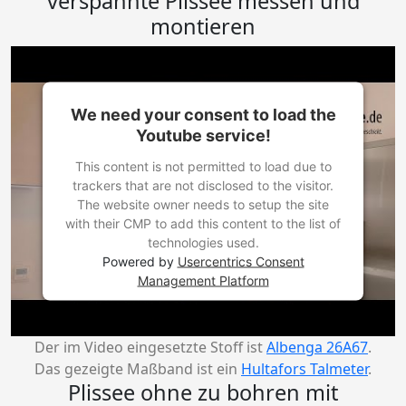
verspannte Plissee messen und
montieren
We need your consent to load the
Youtube service!
This content is not permitted to load due to
trackers that are not disclosed to the visitor.
The website owner needs to setup the site
with their CMP to add this content to the list of
technologies used.
Powered by
Usercentrics Consent
Management Platform
Der im Video eingesetzte Stoff ist
Albenga 26A67
.
Das gezeigte Maßband ist ein
Hultafors Talmeter
.
Plissee ohne zu bohren mit