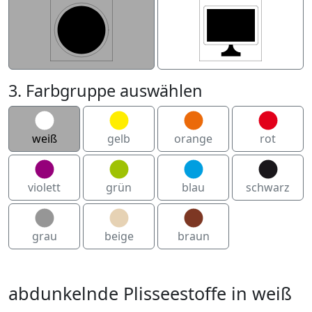
3. Farbgruppe auswählen
weiß
gelb
orange
rot
violett
grün
blau
schwarz
grau
beige
braun
abdunkelnde Plisseestoffe in weiß