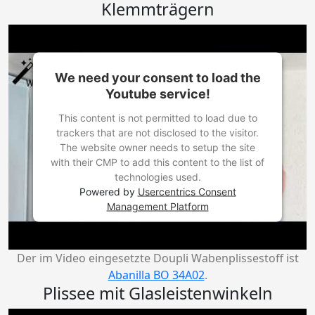
Klemmträgern
We need your consent to load the
Youtube service!
This content is not permitted to load due to
trackers that are not disclosed to the visitor.
The website owner needs to setup the site
with their CMP to add this content to the list of
technologies used.
Powered by
Usercentrics Consent
Management Platform
Der im Video eingesetzte Doupli Wabenplissestoff ist
Abanilla BO 34A02
.
Plissee mit Glasleistenwinkeln