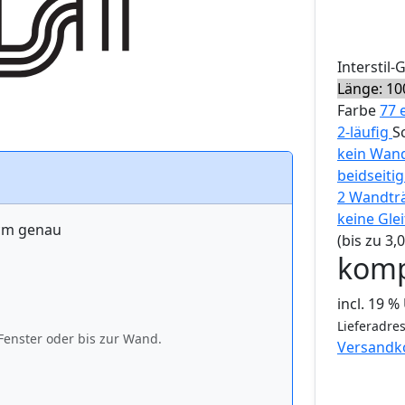
Interstil
-
Länge: 10
Farbe
77 
2-läufig
S
kein Wan
beidseiti
2 Wandträ
keine Glei
 cm genau
(bis zu 3
komp
incl. 19 
Lieferadres
Fenster oder bis zur Wand.
Versandk