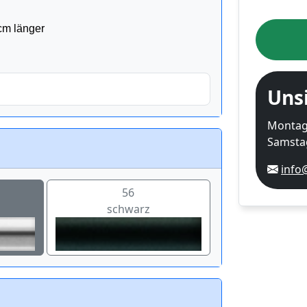
Uns
Montag-
Samstag
info
56
schwarz