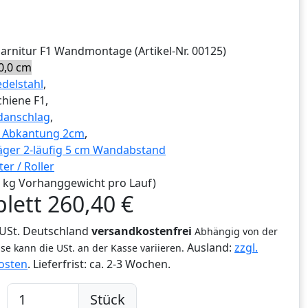
Garnitur
F1 Wandmontage
(Artikel-Nr.
00125
)
0,0 cm
edelstahl
,
chiene F1,
danschlag
,
g Abkantung 2cm
,
ger 2-läufig 5 cm Wandabstand
ter / Roller
,0 kg Vorhanggewicht pro Lauf)
lett
260,40
€
% USt. Deutschland
versandkostenfrei
Abhängig von der
Ausland:
zzgl.
se kann die USt. an der Kasse variieren.
osten
. Lieferfrist:
ca. 2-3 Wochen.
Stück